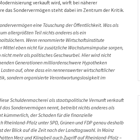
Modernisierung verkauft wird, wirft bei näherer
re das Sondervermögen steht dabei im Zentrum der Kritik.
ondervermögen eine Täuschung der Öffentlichkeit. Was als
zum allergrößten Teil nichts anderes als ein
altslöchern. Wenn renommierte Wirtschaftsinstitute
r Mittel eben nicht für zusätzliche Wachstumsimpulse sorgen,
nicht mehr als politisches Geschwurbel. Hier wird nicht
ommenden Generationen milliardenschwere Hypotheken
Lasten auf, ohne dass ein nennenswerter wirtschaftlicher
tik, sondern organisierte Verantwortungslosigkeit im
 diese Schuldenmacherei als staatspolitische Vernunft verkauft
nd das Sondervermögen nennt, betreibt nichts anderes als
t kümmerlich, der Schaden für die finanzielle
ich Rheinland-Pfalz unter SPD, Grünen und FDP genau deshalb
t der Blick auf die Zeit nach der Landtagswahl. In Mainz
hätten Merz und Klingbeil auch Zugriff auf Rheinland-Pfalz –