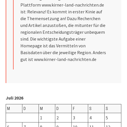
Plattform
www.kirner-land-nachrichten.de
ist: Relevanz! Es kommt in erster Kinie auf
die Themensetzung an! Dazu Recherchen
und Artikel anzustoßen, die mitunter für die
regionalen Entscheidungsträger unbequem
sind. Die wichtigste Aufgabe einer
Homepage ist das Vermitteln von
Basisdaten über die jeweilige Region. Anders
gut ist
www.kirner-land-nachrichten.de
Juli 2026
M
D
M
D
F
S
S
1
2
3
4
5