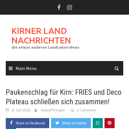
Skip
to
content
KIRNER LAND
NACHRICHTEN
die etwas anderen LandLeben News
Main Menu
Paukenschlag für Kirn: FRIES und Deco
Plateau schließen sich zusammen!
8. Juli 2026
KlausPfrengle
1 Comment
Share on facebook
Share on twitter