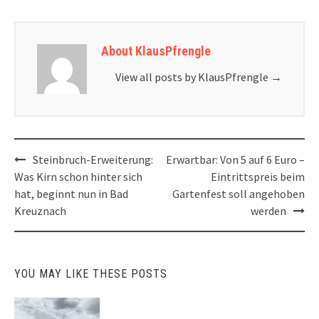
About KlausPfrengle
View all posts by KlausPfrengle
→
Post
Steinbruch-Erweiterung:
Erwartbar: Von 5 auf 6 Euro –
navigation
Was Kirn schon hinter sich
Eintrittspreis beim
hat, beginnt nun in Bad
Gartenfest soll angehoben
Kreuznach
werden
YOU MAY LIKE THESE POSTS