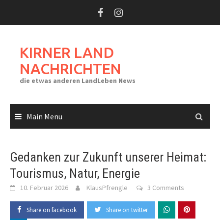
Skip
to
content
KIRNER LAND
NACHRICHTEN
die etwas anderen LandLeben News
Main Menu
Gedanken zur Zukunft unserer Heimat:
Tourismus, Natur, Energie
10. Februar 2026
KlausPfrengle
3 Comments
Share on facebook
Share on twitter