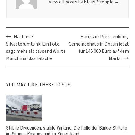
View all posts by KlausPfrengle
→
Post
Nachlese
Hang zur Preissenkung:
navigation
Silvesterumtunk: Ein Foto
Gemeindehaus in Dhaun jetzt
sagt mehr als tausend Worte.
für 145.000 Euro auf dem
Manchmal das Falsche
Markt
YOU MAY LIKE THESE POSTS
Stabile Dividenden, stabile Wirkung: Die Rolle der Bürkle-Stiftung
im Simona-Kosmos und im Kirner-Kand