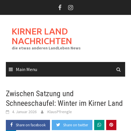
Skip
to
content
KIRNER LAND
NACHRICHTEN
die etwas anderen LandLeben News
Main Menu
Zwischen Satzung und
Schneeschaufel: Winter im Kirner Land
4. Januar 2026
KlausPfrengle
Share on facebook
Share on twitter