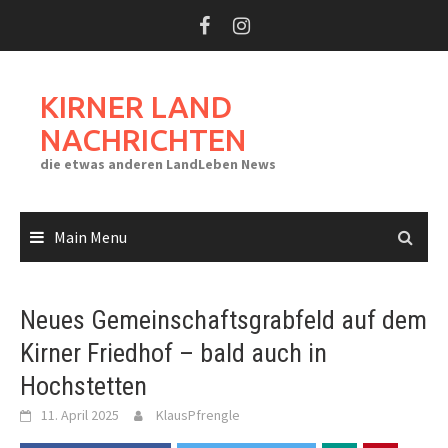
Skip
to
content
KIRNER LAND
NACHRICHTEN
die etwas anderen LandLeben News
Main Menu
Neues Gemeinschaftsgrabfeld auf dem
Kirner Friedhof – bald auch in
Hochstetten
11. April 2025
KlausPfrengle