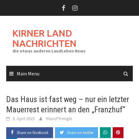
Skip
to
content
KIRNER LAND
NACHRICHTEN
die etwas anderen LandLeben News
Main Menu
Das Haus ist fast weg – nur ein letzter
Mauerrest erinnert an den „Franzhuf“
8. April 2025
KlausPfrengle
Share on facebook
Share on twitter