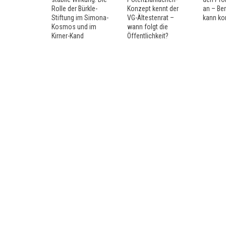
Rolle der Bürkle-
Konzept kennt der
an – Be
Stiftung im Simona-
VG-Ältestenrat –
kann k
Kosmos und im
wann folgt die
Kirner-Kand
Öffentlichkeit?