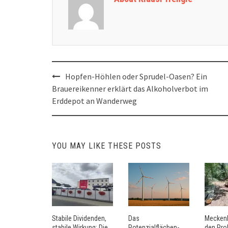
Post
Hopfen-Höhlen oder Sprudel-Oasen? Ein
navigation
Brauereikenner erklärt das Alkoholverbot im
Erddepot an Wanderweg
YOU MAY LIKE THESE POSTS
Stabile Dividenden,
Das
Mecken
stabile Wirkung: Die
Potenzialflächen-
den Pro