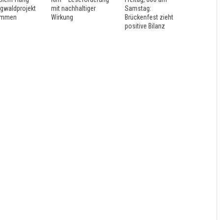
rgwaldprojekt
mit nachhaltiger
Samstag:
ommen
Wirkung
Brückenfest zieht
positive Bilanz