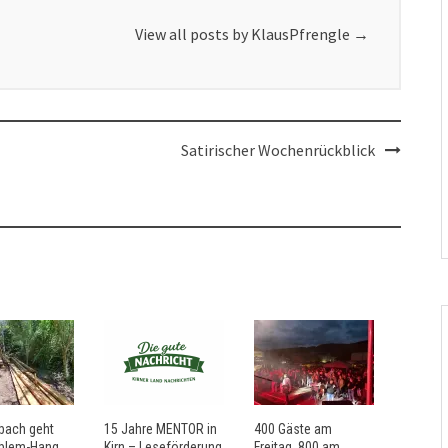
View all posts by KlausPfrengle
→
Satirischer Wochenrückblick
bach geht
15 Jahre MENTOR in
400 Gäste am
blem-Hang
Kirn – Leseförderung
Freitag, 800 am