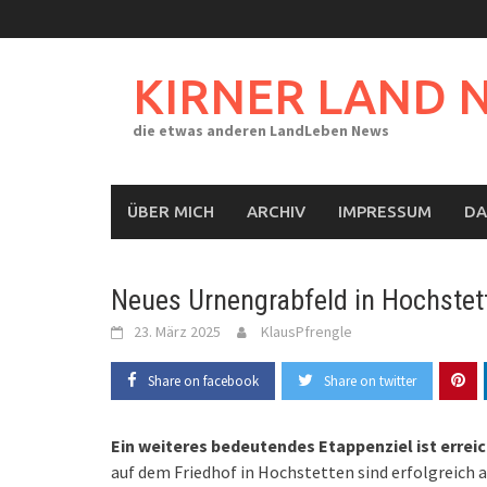
Skip
to
content
KIRNER LAND 
die etwas anderen LandLeben News
ÜBER MICH
ARCHIV
IMPRESSUM
DA
Neues Urnengrabfeld in Hochstet
23. März 2025
KlausPfrengle
Share on facebook
Share on twitter
Ein weiteres bedeutendes Etappenziel ist erreic
auf dem Friedhof in Hochstetten sind erfolgreich 