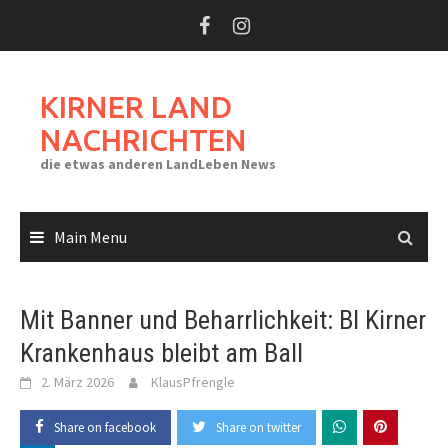
Skip
to
content
KIRNER LAND
NACHRICHTEN
die etwas anderen LandLeben News
Main Menu
Mit Banner und Beharrlichkeit: BI Kirner
Krankenhaus bleibt am Ball
2. März 2026
KlausPfrengle
Share on facebook
Share on twitter