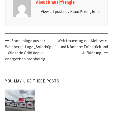
About KlausPfrengle
View all posts by KlausPfrengle
→
Post
Sonnenlage aus der
Weltfrauentag mit Mehrwert
navigation
Weinbergs-Lage „Solarhügel“
und Männern: Frühstück und
– Winzerin Gräff denkt
Aufklärung
energetisch nachhaltig
YOU MAY LIKE THESE POSTS