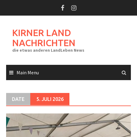
Skip
to
content
KIRNER LAND
NACHRICHTEN
die etwas anderen LandLeben News
Main Menu
DATE
5. JULI 2026