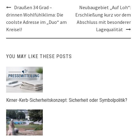
Post
Draußen 34 Grad –
Neubaugebiet „Auf Loh“:
navigation
drinnen Wohlfühlklima: Die
Erschließung kurz vor dem
coolste Adresse im „Duo“ am
Abschluss mit besonderer
Kreisel!
Lagequalität
YOU MAY LIKE THESE POSTS
Kirner-Kerb-Sicherheitskonzept: Sicherheit oder Symbolpolitik?