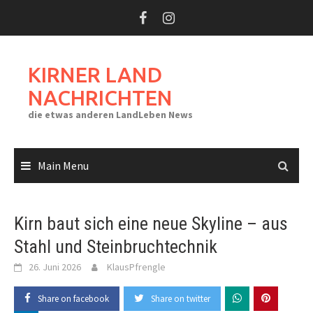
Skip
to
content
KIRNER LAND
NACHRICHTEN
die etwas anderen LandLeben News
Main Menu
Kirn baut sich eine neue Skyline – aus
Stahl und Steinbruchtechnik
26. Juni 2026
KlausPfrengle
Share on facebook
Share on twitter