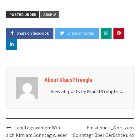
POSTED UNDER
ARCHIV
Share on facebook
Share on twitter
About KlausPfrengle
View all posts by KlausPfrengle
→
Post
Landtagswahlen: Wird
Ein kleines „Wort zum
navigation
sich Kirn am Sonntag wieder
Sonntag“ über Gerüchte und