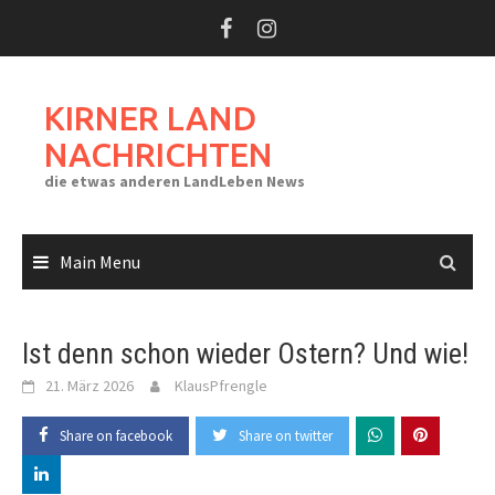
Skip
to
content
KIRNER LAND
NACHRICHTEN
die etwas anderen LandLeben News
Main Menu
Ist denn schon wieder Ostern? Und wie!
21. März 2026
KlausPfrengle
Share on facebook
Share on twitter