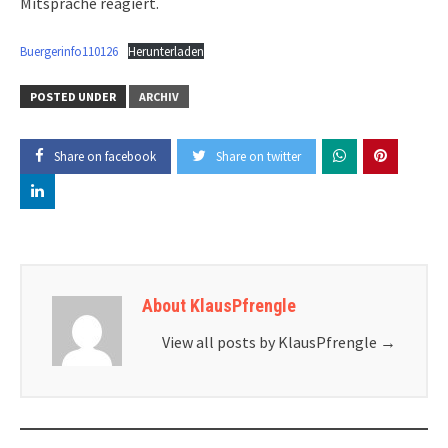
Mitsprache reagiert.
Buergerinfo110126
Herunterladen
POSTED UNDER
ARCHIV
Share on facebook
Share on twitter
About KlausPfrengle
View all posts by KlausPfrengle
→