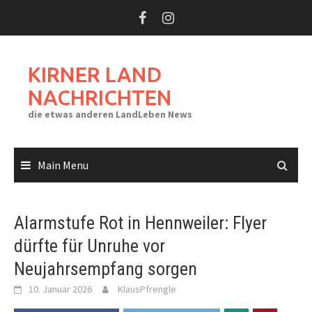
Skip
to
content
KIRNER LAND
NACHRICHTEN
die etwas anderen LandLeben News
Main Menu
Alarmstufe Rot in Hennweiler: Flyer
dürfte für Unruhe vor
Neujahrsempfang sorgen
10. Januar 2026
KlausPfrengle