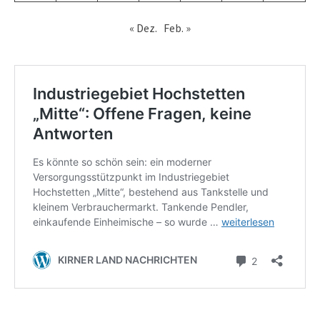
« Dez.
Feb. »