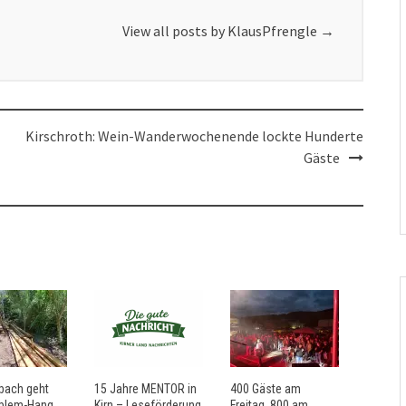
View all posts by KlausPfrengle
→
Kirschroth: Wein-Wanderwochenende lockte Hunderte
Gäste
bach geht
15 Jahre MENTOR in
400 Gäste am
blem-Hang
Kirn – Leseförderung
Freitag, 800 am