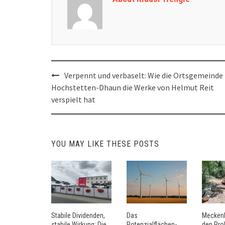
Post
Verpennt und verbaselt: Wie die Ortsgemeinde
navigation
Hochstetten-Dhaun die Werke von Helmut Reit
verspielt hat
YOU MAY LIKE THESE POSTS
Stabile Dividenden,
Das
Mecken
stabile Wirkung: Die
Potenzialflächen-
den Pro