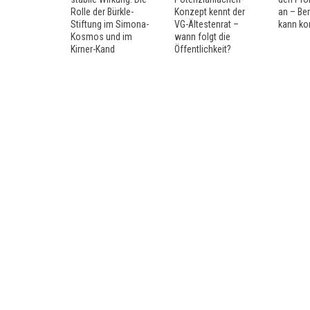
Rolle der Bürkle-
Konzept kennt der
an – Be
Stiftung im Simona-
VG-Ältestenrat –
kann k
Kosmos und im
wann folgt die
Kirner-Kand
Öffentlichkeit?