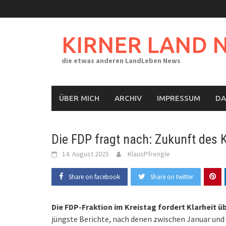
Skip
to
content
KIRNER LAND 
die etwas anderen LandLeben News
ÜBER MICH
ARCHIV
IMPRESSUM
DA
Die FDP fragt nach: Zukunft des 
14. August 2025
KlausPfrengle
Share on facebook
Share on twitter
Die FDP-Fraktion im Kreistag fordert Klarheit ü
jüngste Berichte, nach denen zwischen Januar und 