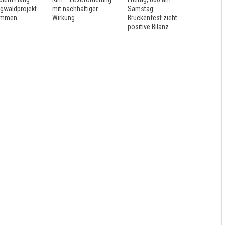
rgwaldprojekt
mit nachhaltiger
Samstag:
ommen
Wirkung
Brückenfest zieht
positive Bilanz