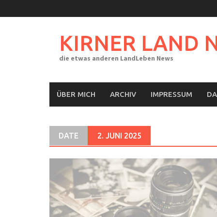
Skip
to
content
KIRNER LAND 
die etwas anderen LandLeben News
ÜBER MICH
ARCHIV
IMPRESSUM
DA
DATE
2. JUNI 2025