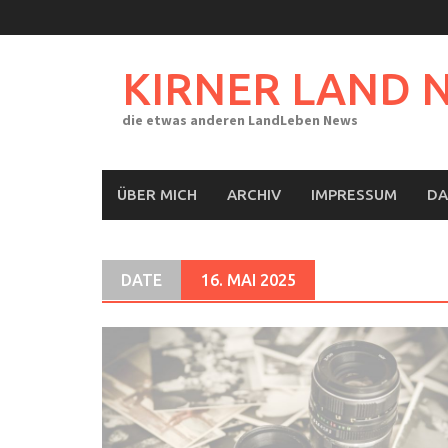
Skip
to
content
KIRNER LAND 
die etwas anderen LandLeben News
ÜBER MICH
ARCHIV
IMPRESSUM
DA
DATE
16. MAI 2025