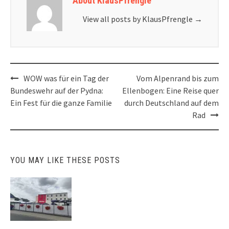
About KlausPfrengle
View all posts by KlausPfrengle
→
Post
WOW was für ein Tag der
Vom Alpenrand bis zum
navigation
Bundeswehr auf der Pydna:
Ellenbogen: Eine Reise quer
Ein Fest für die ganze Familie
durch Deutschland auf dem
Rad
YOU MAY LIKE THESE POSTS