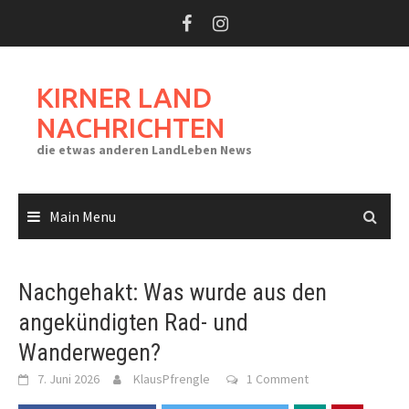
Skip
to
content
KIRNER LAND
NACHRICHTEN
die etwas anderen LandLeben News
Main Menu
Nachgehakt: Was wurde aus den
angekündigten Rad- und
Wanderwegen?
7. Juni 2026
KlausPfrengle
1 Comment