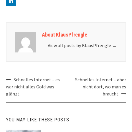
About KlausPfrengle
View all posts by KlausPfrengle
→
Post
Schnelles Internet – es
Schnelles Internet – aber
navigation
war nicht alles Gold was
nicht dort, wo man es
glänzt
braucht
YOU MAY LIKE THESE POSTS