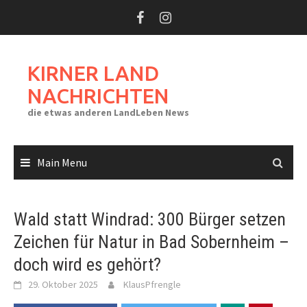
Skip
to
content
KIRNER LAND
NACHRICHTEN
die etwas anderen LandLeben News
Main Menu
Wald statt Windrad: 300 Bürger setzen
Zeichen für Natur in Bad Sobernheim –
doch wird es gehört?
29. Oktober 2025
KlausPfrengle