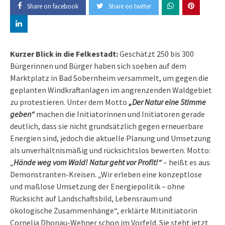
Share on facebook
Share on twitter
Kurzer Blick in die Felkestadt:
Geschätzt 250 bis 300
Bürgerinnen und Bürger haben sich soeben auf dem
Marktplatz in Bad Sobernheim versammelt, um gegen die
geplanten Windkraftanlagen im angrenzenden Waldgebiet
zu protestieren. Unter dem Motto
„Der Natur eine Stimme
geben“
machen die Initiatorinnen und Initiatoren gerade
deutlich, dass sie nicht grundsätzlich gegen erneuerbare
Energien sind, jedoch die aktuelle Planung und Umsetzung
als unverhältnismäßig und rücksichtslos bewerten. Motto:
„
Hände weg vom Wald!
Natur geht vor Profit!“
– heißt es aus
Demonstranten-Kreisen. „Wir erleben eine konzeptlose
und maßlose Umsetzung der Energiepolitik – ohne
Rücksicht auf Landschaftsbild, Lebensraum und
ökologische Zusammenhänge“, erklärte Mitinitiatorin
Cornelia Dhonau-Wehner schon im Vorfeld. Sie steht jetzt