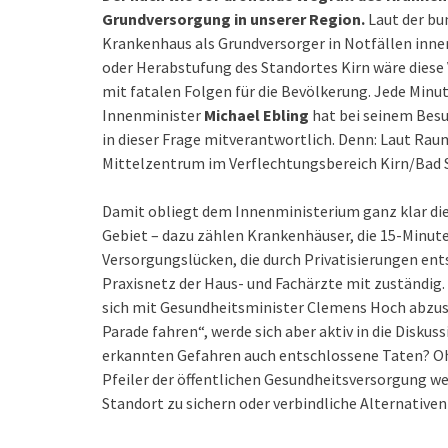
Grundversorgung in unserer Region.
Laut der bu
Krankenhaus als Grundversorger in Notfällen inner
oder Herabstufung des Standortes Kirn wäre diese 
mit fatalen Folgen für die Bevölkerung. Jede Minu
Innenminister
Michael Ebling
hat bei seinem Besu
in dieser Frage mitverantwortlich. Denn: Laut Rau
Mittelzentrum im Verflechtungsbereich Kirn/Bad
Damit obliegt dem Innenministerium ganz klar die
Gebiet – dazu zählen Krankenhäuser, die 15-Minut
Versorgungslücken, die durch Privatisierungen ent
Praxisnetz der Haus- und Fachärzte mit zuständig.
sich mit Gesundheitsminister Clemens Hoch abzusti
Parade fahren“, werde sich aber aktiv in die Diskuss
erkannten Gefahren auch entschlossene Taten? Ohn
Pfeiler der öffentlichen Gesundheitsversorgung weg.
Standort zu sichern oder verbindliche Alternativen 