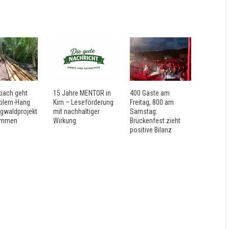
bach geht
15 Jahre MENTOR in
400 Gäste am
blem-Hang
Kirn – Leseförderung
Freitag, 800 am
rgwaldprojekt
mit nachhaltiger
Samstag:
ommen
Wirkung
Brückenfest zieht
positive Bilanz