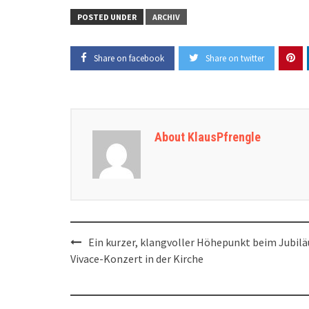
POSTED UNDER
ARCHIV
Share on facebook
Share on twitter
About KlausPfrengle
Post
Ein kurzer, klangvoller Höhepunkt beim Jubil
navigation
Vivace-Konzert in der Kirche