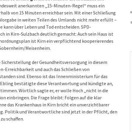
ndesweit anerkannten „15-Minuten-Regel“ muss ein
halb von 15 Minuten erreichbar sein. Mit einer Schließung
Vorgabe in weiten Teilen des Umlands nicht mehr erfüllt –
te kann über Leben und Tod entscheiden. SPD-
ch in Kirn-Sulzbach deutlich gemacht: Auch sein Haus ist
mordnungsplan ist Kirn ein verpflichtend kooperierendes
 Sobernheim/Meisenheim.
 Sicherstellung der Gesundheitsversorgung in diesem
en-Erreichbarkeit und auch das Schließen von
standen sind. Ebenso ist das Innenministerium für das
 Ebling bestätigte diese Verantwortung und kündigte an,
mmen. Wörtlich sagte er, er wolle Hoch „nicht in die
ion einbringen. Die Frage bleibt: Folgen auf die klar
e das Krankenhaus in Kirn bricht ein unverzichtbarer
 Politik und Verantwortliche sind jetzt in der Pflicht, den
zu schaffen.