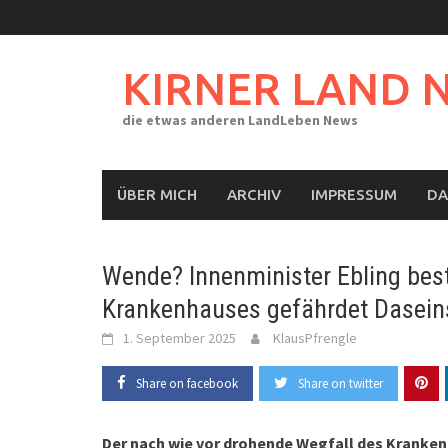
Skip
to
content
KIRNER LAND 
die etwas anderen LandLeben News
ÜBER MICH
ARCHIV
IMPRESSUM
DA
Wende? Innenminister Ebling best
Krankenhauses gefährdet Dasein
1. September 2025
KlausPfrengle
Share on facebook
Share on twitter
Der nach wie vor drohende Wegfall des Kranken